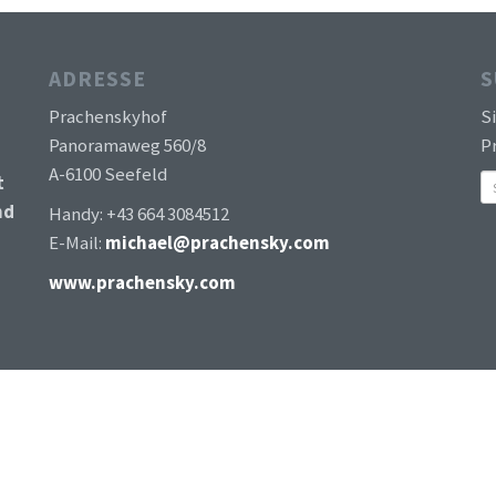
ADRESSE
S
Prachenskyhof
S
Panoramaweg 560/8
Pr
A-6100 Seefeld
t
nd
Handy: +43 664 3084512
E-Mail:
michael@prachensky.com
www.prachensky.com