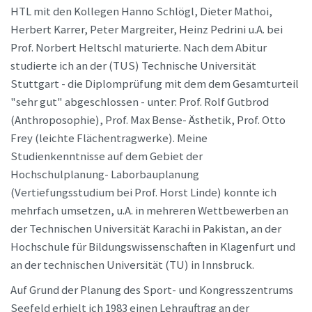
HTL mit den Kollegen Hanno Schlögl, Dieter Mathoi,
Herbert Karrer, Peter Margreiter, Heinz Pedrini u.A. bei
Prof. Norbert Heltschl maturierte. Nach dem Abitur
studierte ich an der (TUS) Technische Universität
Stuttgart - die Diplomprüfung mit dem dem Gesamturteil
"sehr gut" abgeschlossen - unter: Prof. Rolf Gutbrod
(Anthroposophie), Prof. Max Bense- Ästhetik, Prof. Otto
Frey (leichte Flächentragwerke). Meine
Studienkenntnisse auf dem Gebiet der
Hochschulplanung- Laborbauplanung
(Vertiefungsstudium bei Prof. Horst Linde) konnte ich
mehrfach umsetzen, u.A. in mehreren Wettbewerben an
der Technischen Universität Karachi in Pakistan, an der
Hochschule für Bildungswissenschaften in Klagenfurt und
an der technischen Universität (TU) in Innsbruck.
Auf Grund der Planung des Sport- und Kongresszentrums
Seefeld erhielt ich 1983 einen Lehrauftrag an der