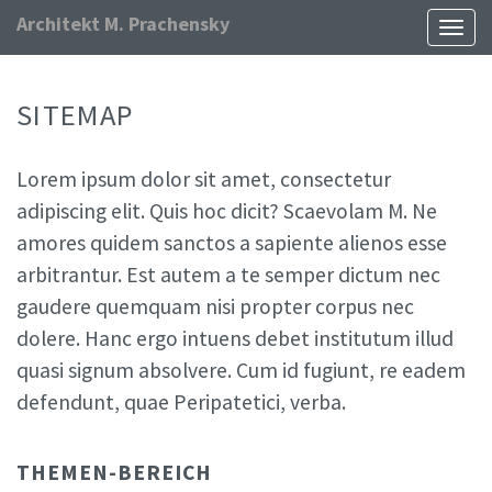
Architekt M. Prachensky
Naviga
ein-/
SITEMAP
Lorem ipsum dolor sit amet, consectetur
adipiscing elit. Quis hoc dicit? Scaevolam M. Ne
amores quidem sanctos a sapiente alienos esse
arbitrantur. Est autem a te semper dictum nec
gaudere quemquam nisi propter corpus nec
dolere. Hanc ergo intuens debet institutum illud
quasi signum absolvere. Cum id fugiunt, re eadem
defendunt, quae Peripatetici, verba.
THEMEN-BEREICH