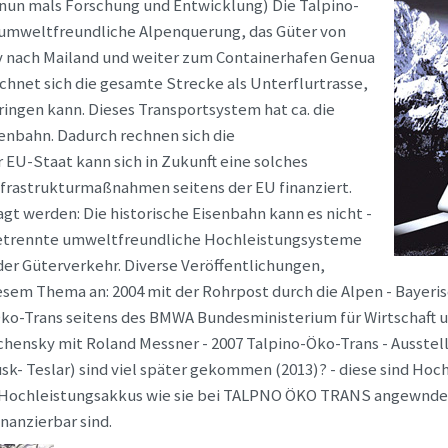
t nun mals Forschung und Entwicklung) Die Talpino-
 umweltfreundliche Alpenquerung, das Güter von
v nach Mailand und weiter zum Containerhafen Genua
echnet sich die gesamte Strecke als Unterflurtrasse,
ingen kann. Dieses Transportsystem hat ca. die
enbahn. Dadurch rechnen sich die
U-Staat kann sich in Zukunft eine solches
nfrastrukturmaßnahmen seitens der EU finanziert.
gt werden: Die historische Eisenbahn kann es nicht -
 getrennte umweltfreundliche Hochleistungsysteme
 der Güterverkehr. Diverse Veröffentlichungen,
sem Thema an: 2004 mit der Rohrpost durch die Alpen - Bayeris
-Öko-Trans seitens des BMWA Bundesministerium für Wirtschaft 
hensky mit Roland Messner - 2007 Talpino-Öko-Trans - Ausstellu
- Teslar) sind viel später gekommen (2013)? - diese sind Hoch
 Hochleistungsakkus wie sie bei TALPNO ÖKO TRANS angewndet
anzierbar sind.