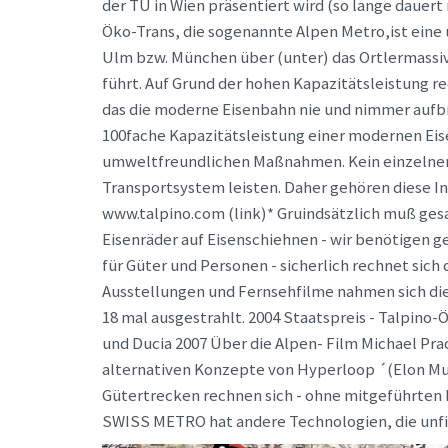
der TU in Wien präsentiert wird (so lange dauer
Öko-Trans, die sogenannte Alpen Metro,ist eine
Ulm bzw. München über (unter) das Ortlermassi
führt. Auf Grund der hohen Kapazitätsleistung r
das die moderne Eisenbahn nie und nimmer aufbr
100fache Kapazitätsleistung einer modernen Eis
umweltfreundlichen Maßnahmen. Kein einzelner E
Transportsystem leisten. Daher gehören diese I
www.talpino.com (link)* Gruindsätzlich muß gesa
Eisenräder auf Eisenschiehnen - wir benötigen
für Güter und Personen - sicherlich rechnet sich
Ausstellungen und Fernsehfilme nahmen sich die
18 mal ausgestrahlt. 2004 Staatspreis - Talpino
und Ducia 2007 Über die Alpen- Film Michael Prac
alternativen Konzepte von Hyperloop ´(Elon Musk
Gütertrecken rechnen sich - ohne mitgeführten
SWISS METRO hat andere Technologien, die unfin