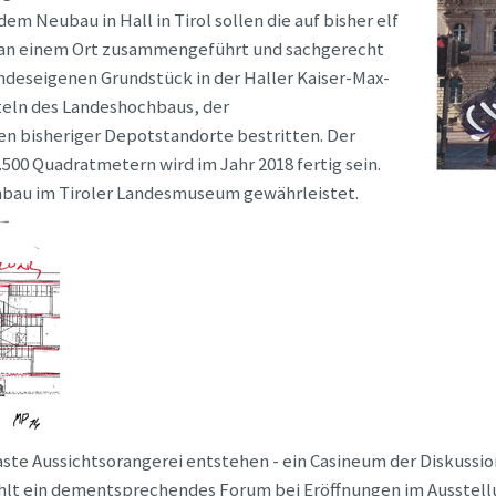
 Neubau in Hall in Tirol sollen die auf bisher elf
an einem Ort zusammengeführt und sachgerecht
ndeseigenen Grundstück in der Haller Kaiser-Max-
tteln des Landeshochbaus, der
en bisheriger Depotstandorte bestritten. Der
500 Quadratmetern wird im Jahr 2018 fertig sein.
mbau im Tiroler Landesmuseum gewährleistet.
aste Aussichtsorangerei entstehen - ein Casineum der Diskussi
hlt ein dementsprechendes Forum bei Eröffnungen im Ausstellu