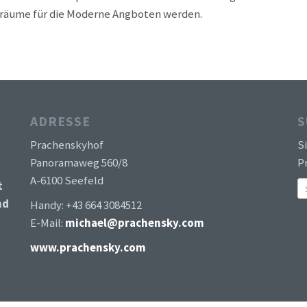
gsräume für die Moderne Angboten werden.
ADRESSE
S
Prachenskyhof
S
Panoramaweg 560/8
Pr
A-6100 Seefeld
t
nd
Handy: +43 664 3084512
E-Mail:
michael@prachensky.com
www.prachensky.com