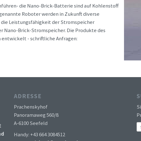
führen- die Nano-Brick-Batterie sind auf Kohlenstoff
ogenannte Roboter werden in Zukunft diverse
f die Leistungsfähigkeit der Stromspeicher
der Nano-Brick-Stromspeicher. Die Produkte des
ntwickelt - schriftliche Anfragen:
ADRESSE
S
Prachenskyhof
S
Panoramaweg 560/8
Pr
A-6100 Seefeld
t
nd
Handy: +43 664 3084512