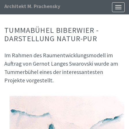
Architekt M. Prachensky
Naviga
ein-/
TUMMABÜHEL BIBERWIER -
DARSTELLUNG NATUR-PUR
Im Rahmen des Raumentwicklungsmodell im
Auftrag von Gernot Langes Swarovski wurde am
Tummerbühel eines der interessantesten
Projekte vorgestellt.