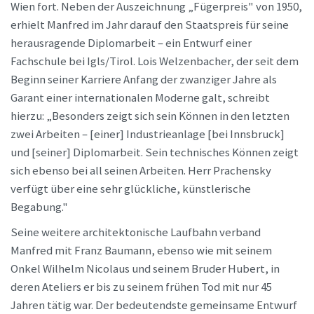
Wien fort. Neben der Auszeichnung „Fügerpreis" von 1950,
erhielt Manfred im Jahr darauf den Staatspreis für seine
herausragende Diplomarbeit – ein Entwurf einer
Fachschule bei Igls/Tirol. Lois Welzenbacher, der seit dem
Beginn seiner Karriere Anfang der zwanziger Jahre als
Garant einer internationalen Moderne galt, schreibt
hierzu: „Besonders zeigt sich sein Können in den letzten
zwei Arbeiten – [einer] Industrieanlage [bei Innsbruck]
und [seiner] Diplomarbeit. Sein technisches Können zeigt
sich ebenso bei all seinen Arbeiten. Herr Prachensky
verfügt über eine sehr glückliche, künstlerische
Begabung."
Seine weitere architektonische Laufbahn verband
Manfred mit Franz Baumann, ebenso wie mit seinem
Onkel Wilhelm Nicolaus und seinem Bruder Hubert, in
deren Ateliers er bis zu seinem frühen Tod mit nur 45
Jahren tätig war. Der bedeutendste gemeinsame Entwurf