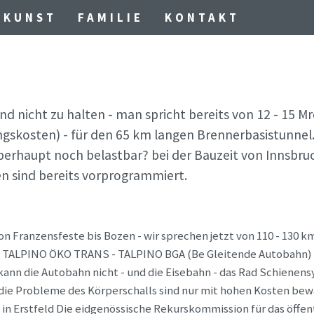
KUNST
FAMILIE
KONTAKT
d nicht zu halten - man spricht bereits von 12 - 15 M
gskosten) - für den 65 km langen Brennerbasistunnel.
überhaupt noch belastbar? bei der Bauzeit von Innsbruc
en sind bereits vorprogrammiert.
 Franzensfeste bis Bozen - wir sprechen jetzt von 110 - 130 k
ie TALPINO ÖKO TRANS - TALPINO BGA (Be Gleitende Autobahn) 
 kann die Autobahn nicht - und die Eisebahn - das Rad Schienen
d die Probleme des Körperschalls sind nur mit hohen Kosten b
 in Erstfeld Die eidgenössische Rekurskommission für das öff